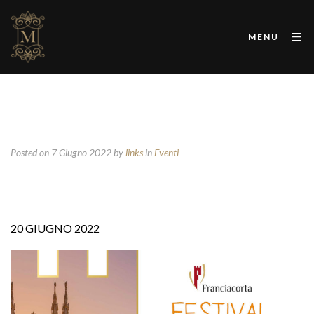
MENU
Posted on 7 Giugno 2022
by
links
in
Eventi
20 GIUGNO 2022