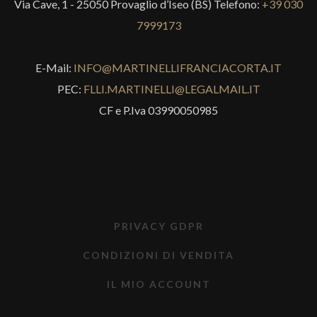
Via Cave, 1 - 25050 Provaglio d’Iseo (BS) Telefono:
+39 030
7999173
E-Mail:
INFO@MARTINELLIFRANCIACORTA.IT
PEC:
FLLI.MARTINELLI@LEGALMAIL.IT
CF e P.Iva 03990050985
PRIVACY GDPR
CONDIZIONI DI VENDITA
IL MIO ACCOUNT