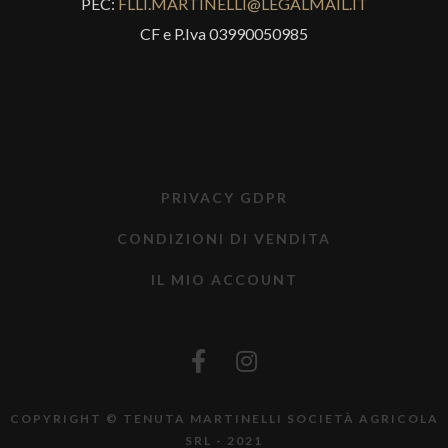
PEC:
FLLI.MARTINELLI@LEGALMAIL.IT
CF e P.Iva 03990050985
PRIVACY GDPR
CONDIZIONI DI VENDITA
IL MIO ACCOUNT
COPYRIGHT © TENUTA MARTINELLI SOCIETÀ AGRICOLA
SRL - 2021