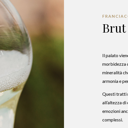
FRANCIA
Brut
Il palato vie
morbidezza ch
mineralità ch
armonia e pe
Questi tratt
all’altezza d
emozioni anc
complessi.