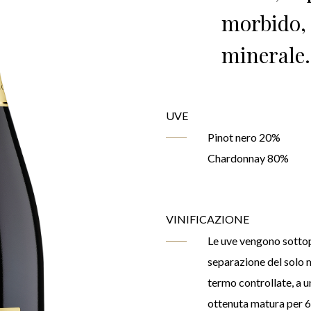
morbido, 
minerale.
UVE
Pinot nero 20%
Chardonnay 80%
VINIFICAZIONE
Le uve vengono sottopo
separazione del solo m
termo controllate, a 
ottenuta matura per 6