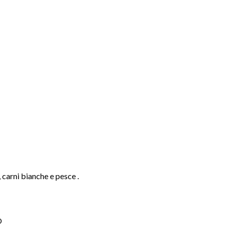
, carni bianche e pesce .
O