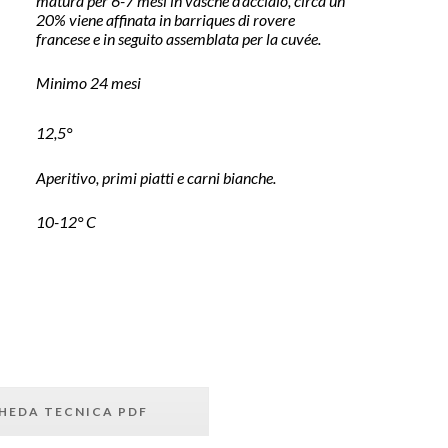
matura per 6-7 mesi in vasche d’acciaio, circa un
20% viene affinata in barriques di rovere
francese e in seguito assemblata per la cuvée.
Minimo 24 mesi
12,5°
Aperitivo, primi piatti e carni bianche.
10-12° C
HEDA TECNICA PDF