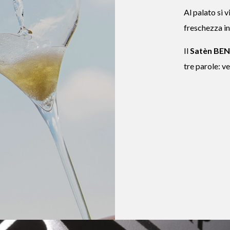
Al palato si v
freschezza in
Il
Satèn BE
tre parole: v