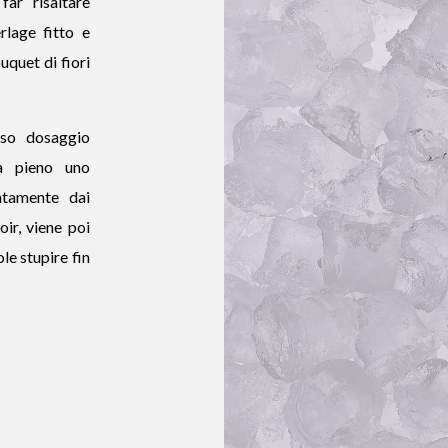
ar risaltare
rlage fitto e
uquet di fiori
sso dosaggio
a pieno uno
atamente dai
oir, viene poi
le stupire fin