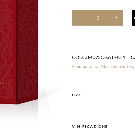
COD:
#M075C-SATEN-1
C
Franciacorta
,
Martinelli Saten
,
UVE
VINIFICAZIONE