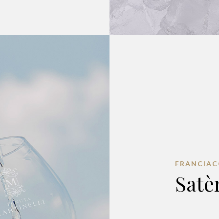
FRANCIA
Satè