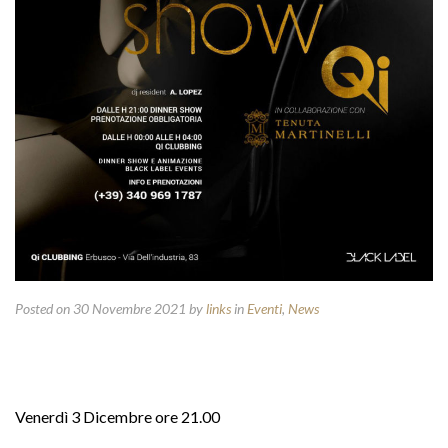
Posted on 30 Novembre 2021
by
links
in
Eventi
,
News
Venerdì 3 Dicembre ore 21.00