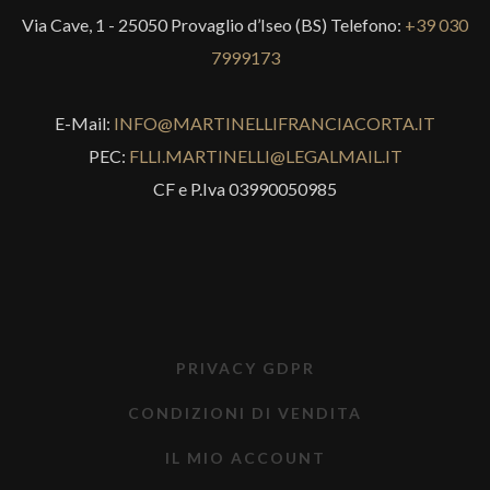
Via Cave, 1 - 25050 Provaglio d’Iseo (BS) Telefono:
+39 030
7999173
E-Mail:
INFO@MARTINELLIFRANCIACORTA.IT
PEC:
FLLI.MARTINELLI@LEGALMAIL.IT
CF e P.Iva 03990050985
PRIVACY GDPR
CONDIZIONI DI VENDITA
IL MIO ACCOUNT